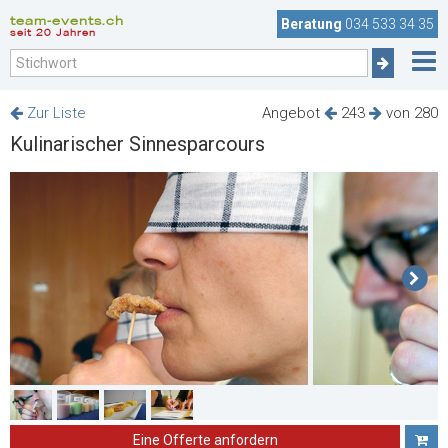
team-events.ch
Beratung
034 533 34 35
seit 20 Jahren
Zur Liste
Angebot
243
von 280
Kulinarischer Sinnesparcours
Eine Offerte anfordern